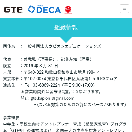
組織情報
団体名 ：一般社団法人カピオンエデュケーションズ
代表 ：曽我弘（理事長）、能登左知（理事）
設立 ：2016 年 3 月 31 日
本部 ：〒640-322 和歌山県和歌山市秋月198-14
東京本部：〒102-0074 東京都千代田区九段南1-5-6 KSフロア
連絡先 ： Tel: 03-6869-2224（平日9:00-17:00）
＊営業時間外は留守番電話につながります。
Mail: gte.kapion ＠gmail.com
＊(スパム対策のため@の前にスペースがあります)
事業概要
中学生・高校生向けアントレプレナー育成（起業家教育）プログラ
ム「GTE®」の運営および、米国最大の中高生対象アントレプレナ