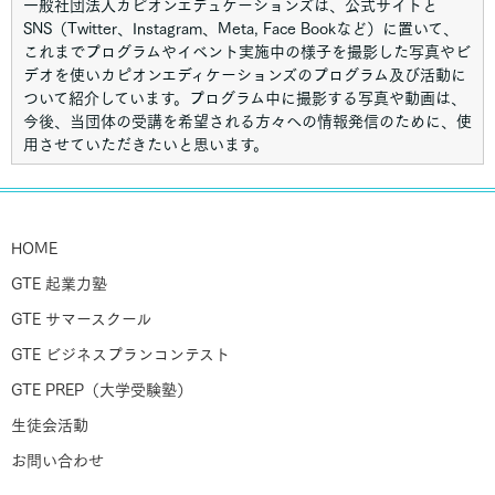
一般社団法人カピオンエデュケーションズは、公式サイトと
SNS（Twitter、Instagram、Meta, Face Bookなど）に置いて、
2.個人情報について
これまでプログラムやイベント実施中の様子を撮影した写真やビ
個人情報とは、当団体のサービス、お問い合わせ等においてすべ
デオを使いカピオンエディケーションズのプログラム及び活動に
ての利用者より提供される、住所・氏名・会社名・電話番号・フ
ついて紹介しています。プログラム中に撮影する写真や動画は、
ァックス番号・メールアドレス等に関する情報をいいます。サー
今後、当団体の受講を希望される方々への情報発信のために、使
ビスによっては個人情報の提供をお願いすることがあります
用させていただきたいと思います。
下記にて、具体的な画像使用方法を記載します。
＜画像使用方法＞
3.個人情報の利用目的について
HOME
画像(顔が写っている写真・静止画)と表示個人名と学校名と学年
当団体が収集した個人情報は、以下の対応への目的で利用いたし
GTE 起業力塾
を一緒に組み合わさない。 動画については、１と同様に個人が
ます
特定できない状態とする。 画像使用範囲には、カピオンエデュ
GTE サマースクール
当団体商品へのお問い合わせ 当団体カタログ、当団体案内のご
ケーションズの公式のインターネット媒体 (ホームページ、ブロ
請求 当団体に関するご確認、ご連絡、ご発送 当団体商品の販
グと各種 SNS のブログ・ツイッター・インスタグラム・ フェイ
GTE ビジネスプランコンテスト
売、サービスに関するお知らせ 当団体のマーケティング、商品
スブック等)を含む。
GTE PREP（大学受験塾）
開発、販売促進、並びにサービスの改善
生徒会活動
お問い合わせ
4.個人情報の目的外利用、第三者提供について