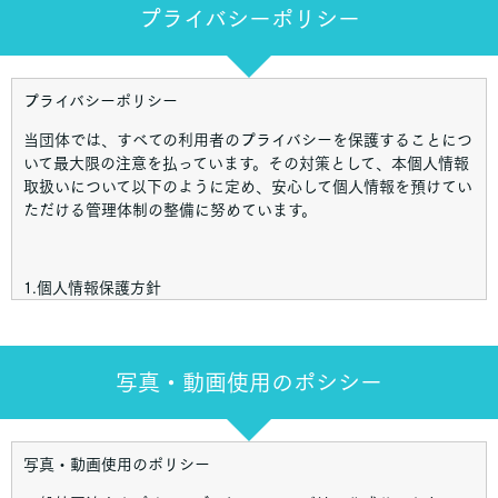
プライバシーポリシー
プライバシーポリシー
当団体では、すべての利用者のプライバシーを保護することにつ
いて最大限の注意を払っています。その対策として、本個人情報
取扱いについて以下のように定め、安心して個人情報を預けてい
ただける管理体制の整備に努めています。
1.個人情報保護方針
当団体は、個人情報の収集に際し、利用目的を明確にして個人情
報を適切にお取り扱いいたします。また、個人情報を利用目的の
範囲外で利用することがないよう適切な措置を講じます 当団体
写真・動画使用のポシシー
は、個人情報の漏えいや滅失、毀損などのトラブルを引き起こさ
ないように安全対策を実施いたします 当団体は、個人情報に関
するお客様や全ての利用者からの苦情や相談に対して、適切な方
写真・動画使用のポリシー
法をもって対応いたします