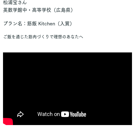
松浦宝さん
清林館高等学校
AICJ高等学校
英数学館中・高等学校（広島県）
愛知教育大学附属名古屋中学校
愛知教育大学附属高等学校
プラン名：筋飯 Kitchen（入賞）
ご飯を通じた筋肉づくりで理想のあなたへ
■ 福井県
福井県立若狭高等学校
■ 熊本県
九州学院高等学校
■ 福岡県
福岡県立城南高等学校
筑紫女学園高等学校
■ 沖縄県