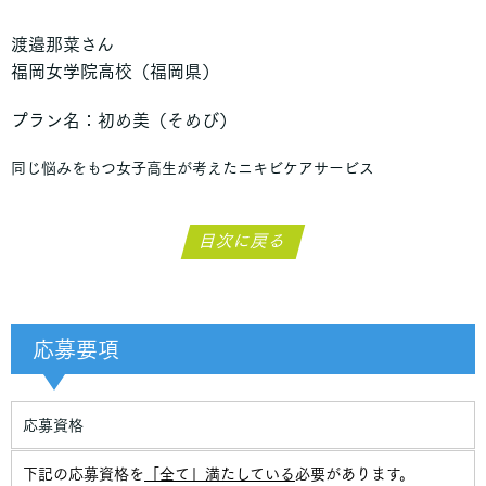
学校法人角川ドワンゴ学園 N高等学校
渡邉那菜さん
福岡女学院高校（福岡県）
インターナショナルスクール（日本）
沖縄クリスチャンスクールインターナショナル
プラン名：初め美（そめび）
同じ悩みをもつ女子高生が考えたニキビケアサービス
海外校
Northcote College
South Hills Academy
目次に戻る
Columbia International School
Sagemont Preparatory School
Gleneagle Secondary School
応募要項
応募資格
下記の応募資格を
「全て」満たしている
必要があります。