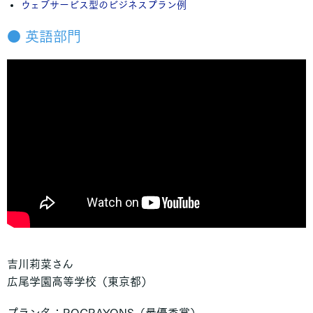
ウェブサービス型のビジネスプラン例
大宮国際中等教育学校
東京農業大学第三高等学校
● 英語部門
■ 栃木県
作新学院高等学校
■ 東京都
香蘭女学校高等科
吉祥女子高等学校
東京都立南多摩中等教育学校
穎明館高等学校
成城学園高等学校
慶應義塾高校
筑波大学附属高等学校
三田国際科学学園中学校
吉川莉菜さん
広尾学園高等学校
広尾学園高等学校（東京都）
京華高等学校
中央大学杉並高等学校
プラン名：ROCRAYONS（最優秀賞）