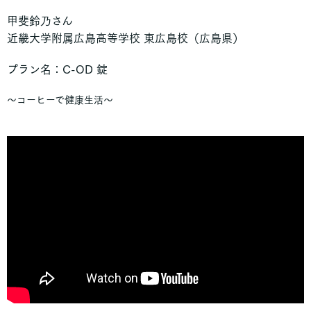
■ 静岡県
甲斐鈴乃さん
近畿大学附属広島高等学校 東広島校（広島県）
加藤学園暁秀高等学校
静岡県立吉原高等学校
プラン名：C-OD 錠
■ 富山県
～コーヒーで健康生活～
荒井学園高岡向陵高校
■ 石川県
金沢大学人間社会学域学校教育学類附属高等学校
■ 岡山県
作陽学園高等学校
岡山県立倉敷天城高校
■ その他（広域・通信など）