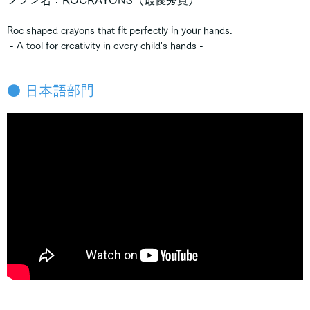
昭和女子大学附属昭和女子高等学校
かえつ有明高等学校
かえつ有明中高等学校
Roc shaped crayons that fit perfectly in your hands.
ドルトン東京学園高等部
- A tool for creativity in every child's hands -
武蔵野大学高等学校
田園調布雙葉高等学校
玉川学園
● 日本語部門
佼成学園中学校・高等学校
佼成学園高等学校
東京都私立佼成学園高等学校
文化学園大学杉並高等学校
早稲田大学高等学院
聖心女子学院高等科
■ 茨城県
土浦日本大学高等学校
茨城県立竹園高等学校
■ 愛知県