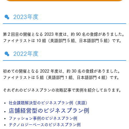
■ 山梨県
北杜市立甲陵高等学校
2023年度
■ 長崎県
第２回目の開催となる 2023 年度は、約 90 名の登録がありました。
長崎県立諫早高等学校
ファイナリストは 10 組（英語部門 5 組、日本語部門 5 組）です。
長崎県立佐世保北高等学校
2022年度
■ 宮城県
仙台育英学園高等学校
初めての開催となる 2022 年度は、約 30 名の登録がありました。
ファイナリストは 5 組（英語部門 1 組、日本語部門 4 組）です。
■ 千葉県
それぞれのビジネスプランの攻略記事で実例を紹介しております。
渋谷教育学園幕張高等学校
社会課題解決型のビジネスプラン例（英語）
店舗経営型のビジネスプラン例
■ 埼玉県
ファッション事例のビジネスプラン例
昌平高等学校
テクノロジーベースのビジネスプラン例
さいたま市立大宮国際中等教育学校