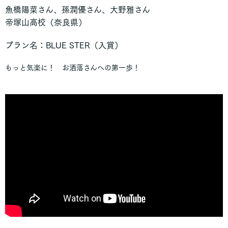
沖縄尚学高等学校
魚橋陽菜さん、孫潤優さん、大野雅さん
帝塚山高校（奈良県）
■ 鹿児島県
プラン名：BLUE STER（入賞）
鹿児島純心女子高等学校
もっと気楽に！ お洒落さんへの第一歩！
■ 京都府
京都先端科学大学附属高等学校
立命館宇治
■ 兵庫県
相生学院高等学校
神戸市立葺合高等学校
■ 神奈川県
横浜共立学園高等学校